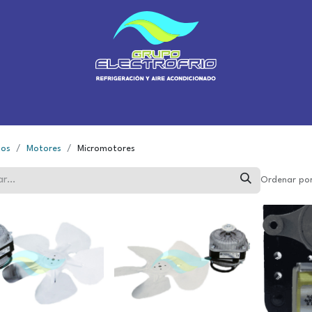
Inicio
Sobre Nosotros
Sucursales
Tienda
Blog
Cursos
tos
Motores
Micromotores
Ordenar por