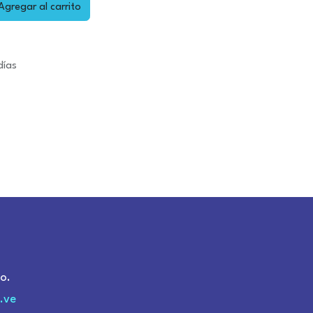
gregar al carrito
días
o.
.ve