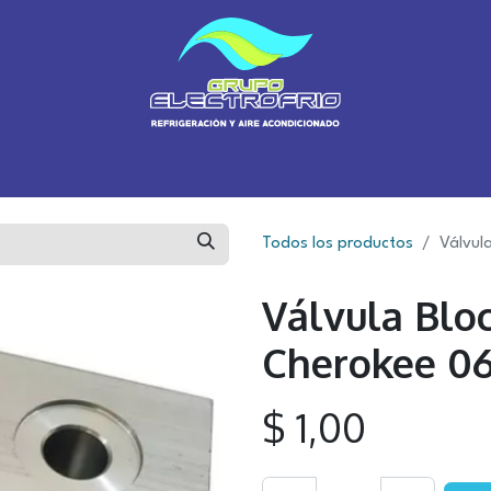
Inicio
Sobre Nosotros
Sucursales
Tienda
Blog
Cursos
Todos los productos
Válvul
Válvula Blo
Cherokee 06
$
1,00